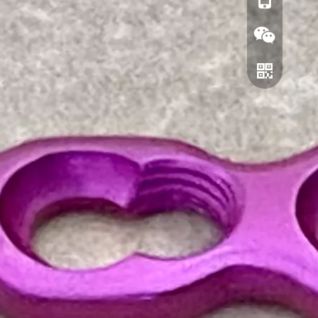
+86-1811251
Вичат
WhatsApp