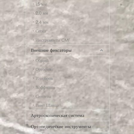
1,5 мм
2,0 мм
2,4 мм
Сетка
Инструменты CMF
Внешние фиксаторы
Общий
Ортофикс
Илизаров
Хоффманн
Синтезы
Винт Шанца
Артроскопическая система
Ортопедические инструменты