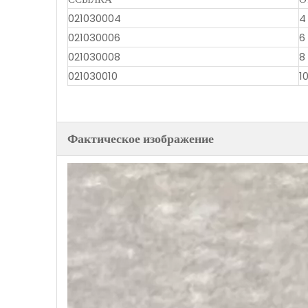
021030004
4
021030006
6
021030008
8
021030010
1
Фактическое изображение