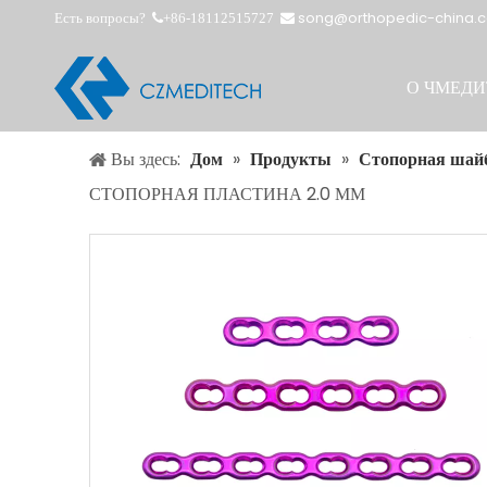
song@orthopedic-china.
Есть вопросы?
+86-18112515727


О ЧМЕДИ
Вы здесь:
Дом
»
Продукты
»
Стопорная шай
СТОПОРНАЯ ПЛАСТИНА 2.0 ММ