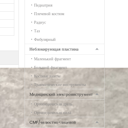
Педиатрия
Плечевой костюм
Радиус
Таз
Фибулярный
Неблокирующая пластина
Маленький фрагмент
Большой фрагмент
Костные винты
Травматические инструменты
Медицинский электроинструмент
Ортопедическая дрель
Ортопедическая пила
CMF/челюстно-лицевой