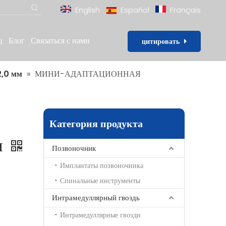
English
Español
Français
ц
Блог
Связаться с нами
цитировать
2,0 мм
»
МИНИ-АДАПТАЦИОННАЯ
Категория продукта
М
Позвоночник
Имплантаты позвоночника
Спинальные инструменты
Интрамедуллярный гвоздь
Интрамедуллярные гвозди