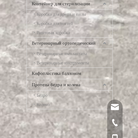
Контейнер для стерилизации
Коробка для дрели и пилы
Коробка для ногтей
Винтовая коробка
Ветеринарный ортопедический
Ветеринарные имплантаты
Ветеринарные инструменты
Кифопластика баллоном
Протезы бедра и колена
Бедро
Колено
song@ortho
+86-519-85