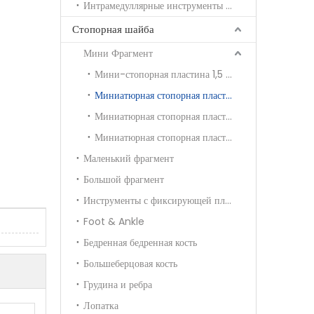
Интрамедуллярные инструменты для ногтей
Стопорная шайба
Мини Фрагмент
Мини-стопорная пластина 1,5 мм
Миниатюрная стопорная пластина 2,0 мм
Миниатюрная стопорная пластина 2,4 мм
Миниатюрная стопорная пластина 2,7 мм
Маленький фрагмент
Большой фрагмент
Инструменты с фиксирующей пластиной
Foot & Ankle
Бедренная бедренная кость
Большеберцовая кость
Грудина и ребра
Лопатка